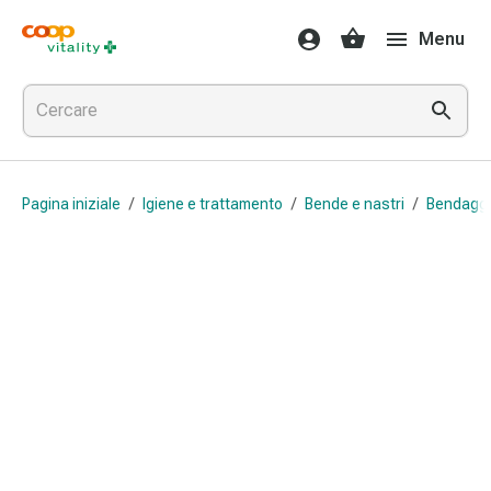
Farmaci
Menu
e
salute
Influenza
e
raffreddore
Pastiglie
Pagina iniziale
/
Igiene e trattamento
/
Bende e nastri
/
Bendaggi 
per
la
gola
Farmaci
per
l'influenza
e
il
raffreddore
Mal
di