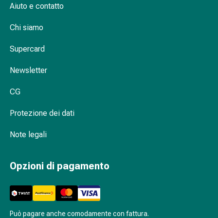
oculare
Aiuto e contatto
Cuore
e
Chi siamo
circolazione
Terapia
Supercard
cardiaca
Newsletter
Calze
a
CG
compressione
Disturbi
Protezione dei dati
circolatori
Cessazione
Note legali
del
fumo
Opzioni di pagamento
Disturbi
venosi
Disturbi
del
nervo
Può pagare anche comodamente con fattura.