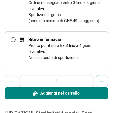
Ordine consegnato entro 3 fino a 4 giorni
Bende
lavorativi.
elastiche
Spedizione: gratis
Compresse
(acquisto minimo di CHF 49.– raggiunto)
Medicazioni
per
le
Ritiro in farmacia
dita
Pronto per il ritiro tra 3 fino a 4 giorni
Bende
lavorativi.
di
Nessun costo di spedizione.
fissaggio
Garza
Bendaggi
ProductDetailPage.Aria.AddToCartQuantityControlInst
Indicare il numero di unità di questo articolo da aggiungere al c
Ha raggiunto la quantità massima ordinabile per questo articol
Al momento non abbiamo altre unità di questo articolo in mag
compressivi
Medicazioni
Bende,
Aggiungi nel carrello
nastri
e
accessori