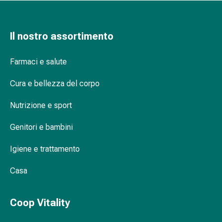
Orecchie
e
occhi
Il nostro assortimento
Disturbi
dell'orecchio
Farmaci e salute
Cura
delle
Cura e bellezza del corpo
orecchie
Gocce
Nutrizione e sport
oculari
Genitori e bambini
Infiammazione
degli
Igiene e trattamento
occhi
Bende
Casa
per
gli
occhi
Coop Vitality
Igiene