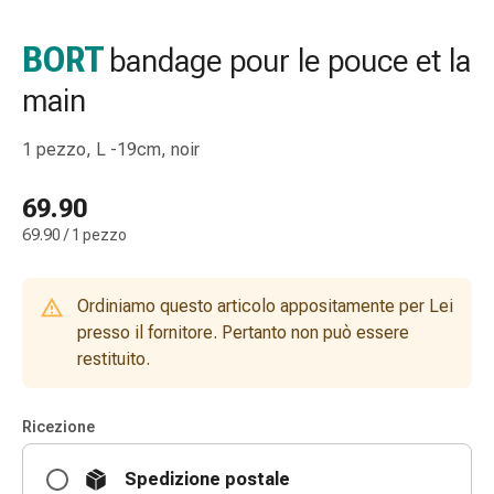
gola
Tosse
BORT
bandage pour le pouce et la
e
main
bronchite
Inalatori
e
1 pezzo, L -19cm, noir
accessori
Detergente
69.90
per
69.90 / 1 pezzo
il
naso
Tessuti
Ordiniamo questo articolo appositamente per Lei
Raffreddore
presso il fornitore. Pertanto non può essere
Cura
restituito.
delle
ferite
Ricezione
e
delle
Spedizione postale
ustioni