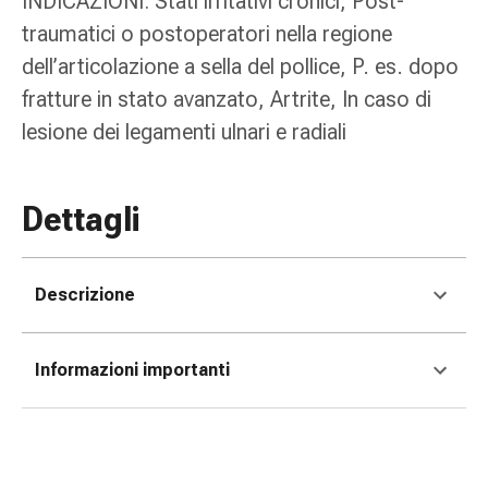
INDICAZIONI: Stati irritativi cronici, Post-
Medicazioni
e
traumatici o postoperatori nella regione
reti
dell’articolazione a sella del pollice, P. es. dopo
tubolari
fratture in stato avanzato, Artrite, In caso di
Materiali
lesione dei legamenti ulnari e radiali
di
medicazione
Ustioni
Dettagli
e
scottature
Kit
per
Descrizione
il
cambio
della
Informazioni importanti
medicazione
Medicazioni
adesive
Trattamento