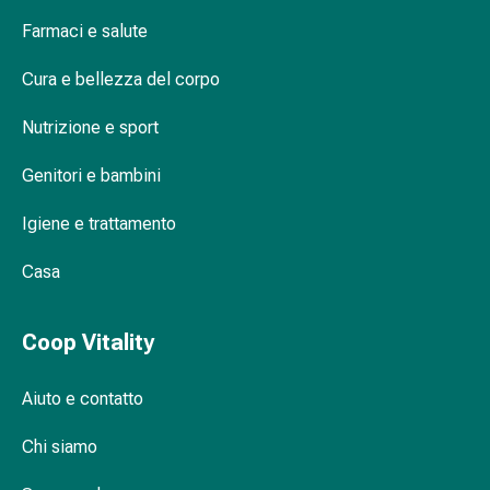
Orecchie
Farmaci e salute
e
occhi
Cura e bellezza del corpo
Disturbi
dell'orecchio
Nutrizione e sport
Cura
Genitori e bambini
delle
orecchie
Igiene e trattamento
Gocce
oculari
Casa
Infiammazione
degli
occhi
Coop Vitality
Bende
per
Aiuto e contatto
gli
occhi
Chi siamo
Igiene