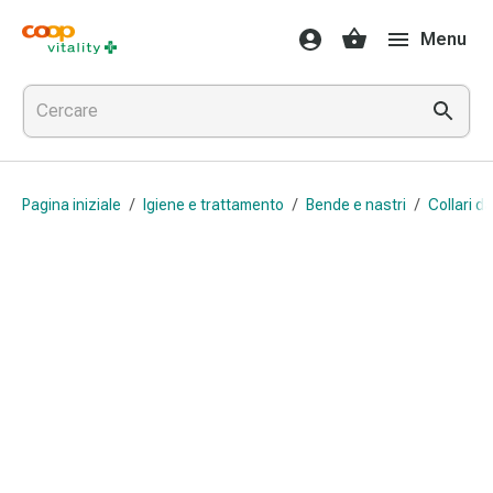
Farmaci
Menu
e
salute
Influenza
e
raffreddore
Pastiglie
Pagina iniziale
/
Igiene e trattamento
/
Bende e nastri
/
Collari da
per
la
gola
Farmaci
per
l'influenza
e
il
raffreddore
Mal
di