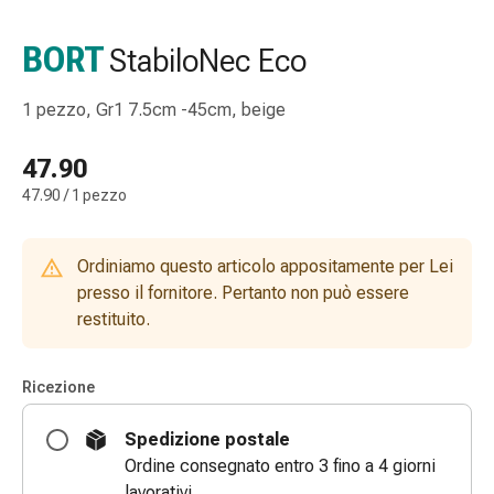
gola
Tosse
BORT
StabiloNec Eco
e
bronchite
1 pezzo, Gr1 7.5cm -45cm, beige
Inalatori
e
47.90
accessori
47.90 / 1 pezzo
Detergente
per
il
Ordiniamo questo articolo appositamente per Lei
naso
presso il fornitore. Pertanto non può essere
Tessuti
restituito.
Raffreddore
Cura
delle
Ricezione
ferite
e
Spedizione postale
delle
Ordine consegnato entro 3 fino a 4 giorni
ustioni
lavorativi.