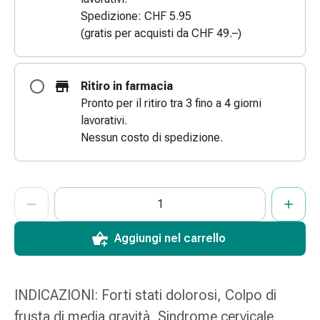
Bende
Spedizione: CHF 5.95
elastiche
(gratis per acquisti da CHF 49.–)
Compresse
Medicazioni
per
Ritiro in farmacia
le
Pronto per il ritiro tra 3 fino a 4 giorni
dita
lavorativi.
Bende
Nessun costo di spedizione.
di
fissaggio
Garza
ProductDetailPage.Aria.AddToCartQuantityControlInst
Indicare il numero di unità di questo articolo da aggiungere al c
Ha raggiunto la quantità massima ordinabile per questo articol
Al momento non abbiamo altre unità di questo articolo in mag
Bendaggi
compressivi
Medicazioni
Aggiungi nel carrello
Bende,
nastri
e
INDICAZIONI: Forti stati dolorosi, Colpo di
accessori
frusta di media gravità, Sindrome cervicale,