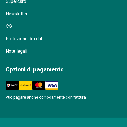
oculare
Supercard
Cuore
Newsletter
e
circolazione
CG
Terapia
cardiaca
Protezione dei dati
Calze
a
Note legali
compressione
Disturbi
Opzioni di pagamento
circolatori
Cessazione
del
fumo
Disturbi
Può pagare anche comodamente con fattura.
venosi
Disturbi
del
nervo