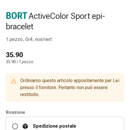
gola
Tosse
BORT
ActiveColor Sport epi-
e
bracelet
bronchite
Inalatori
e
1 pezzo, Gr4, noir/vert
accessori
Detergente
35.90
per
35.90 / 1 pezzo
il
naso
Tessuti
Ordiniamo questo articolo appositamente per Lei
Raffreddore
presso il fornitore. Pertanto non può essere
Cura
restituito.
delle
ferite
Ricezione
e
delle
Spedizione postale
ustioni