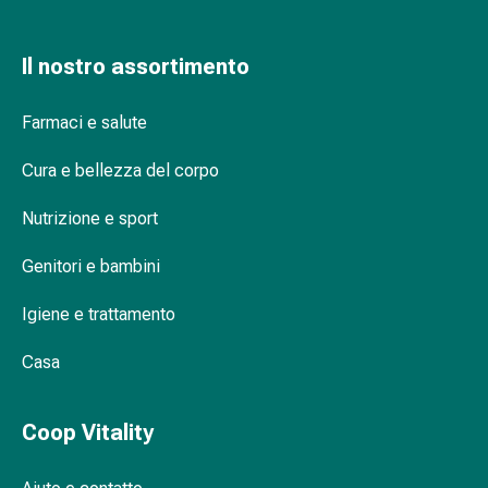
Orecchie
e
Il nostro assortimento
occhi
Disturbi
Farmaci e salute
dell'orecchio
Cura
Cura e bellezza del corpo
delle
orecchie
Nutrizione e sport
Gocce
oculari
Genitori e bambini
Infiammazione
degli
Igiene e trattamento
occhi
Bende
Casa
per
gli
Coop Vitality
occhi
Igiene