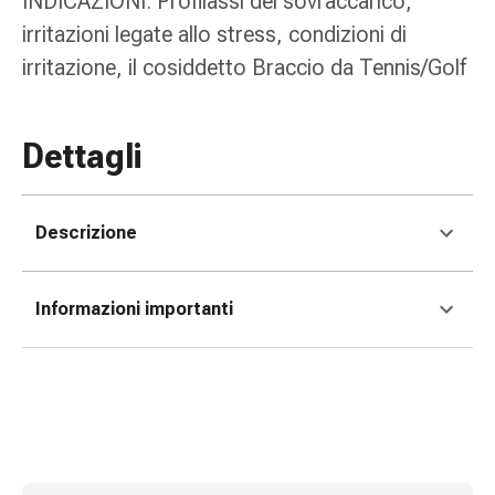
INDICAZIONI: Profilassi del sovraccarico,
Medicazioni
e
irritazioni legate allo stress, condizioni di
reti
irritazione, il cosiddetto Braccio da Tennis/Golf
tubolari
Materiali
di
Dettagli
medicazione
Ustioni
e
Descrizione
scottature
Kit
per
Informazioni importanti
il
cambio
della
medicazione
Medicazioni
adesive
Trattamento