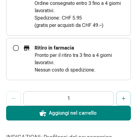
Ordine consegnato entro 3 fino a 4 giorni
Bende
lavorativi.
elastiche
Spedizione: CHF 5.95
Compresse
(gratis per acquisti da CHF 49.–)
Medicazioni
per
le
Ritiro in farmacia
dita
Pronto per il ritiro tra 3 fino a 4 giorni
Bende
lavorativi.
di
Nessun costo di spedizione.
fissaggio
Garza
Bendaggi
ProductDetailPage.Aria.AddToCartQuantityControlInst
Indicare il numero di unità di questo articolo da aggiungere al c
Ha raggiunto la quantità massima ordinabile per questo articol
Al momento non abbiamo altre unità di questo articolo in mag
compressivi
Medicazioni
Bende,
Aggiungi nel carrello
nastri
e
accessori