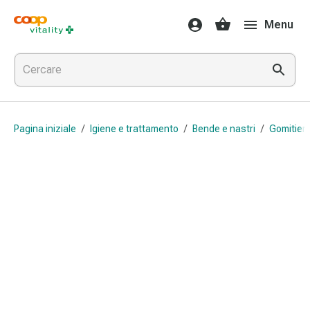
Farmaci
Menu
e
salute
Influenza
e
raffreddore
Pastiglie
Pagina iniziale
/
Igiene e trattamento
/
Bende e nastri
/
Gomitier
per
la
gola
Farmaci
per
l'influenza
e
il
raffreddore
Mal
di