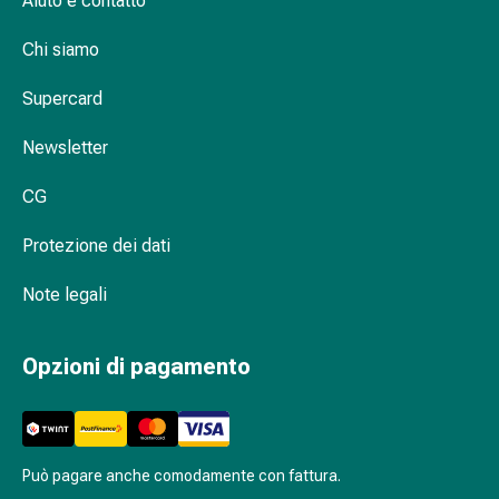
Aiuto e contatto
oculare
Cuore
Chi siamo
e
circolazione
Supercard
Terapia
cardiaca
Newsletter
Calze
a
CG
compressione
Disturbi
Protezione dei dati
circolatori
Note legali
Cessazione
del
fumo
Opzioni di pagamento
Disturbi
venosi
Disturbi
del
Può pagare anche comodamente con fattura.
nervo