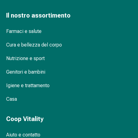
Medicazioni
e
Il nostro assortimento
reti
tubolari
Materiali
Farmaci e salute
di
Cura e bellezza del corpo
medicazione
Ustioni
Nutrizione e sport
e
scottature
Genitori e bambini
Kit
per
Igiene e trattamento
il
cambio
Casa
della
medicazione
Coop Vitality
Medicazioni
adesive
Trattamento
Aiuto e contatto