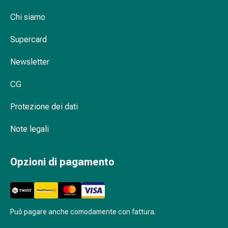
delle
Chi siamo
ferite
Spray
Supercard
per
ferite
Newsletter
Strisce
e
CG
adesivi
per
Protezione dei dati
la
chiusura
Note legali
delle
ferite
Opzioni di pagamento
Unguento
per
il
tiraggio
Può pagare anche comodamente con fattura.
Tamponi
medicali