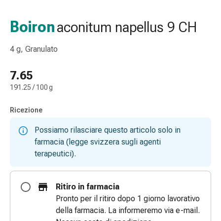
gola
Tosse
Boiron
aconitum napellus 9 CH
e
bronchite
4 g, Granulato
Inalatori
e
7.65
accessori
191.25 / 100 g
Detergente
per
Ricezione
il
naso
Possiamo rilasciare questo articolo solo in
Tessuti
farmacia (legge svizzera sugli agenti
Raffreddore
terapeutici).
Cura
delle
ferite
Ritiro in farmacia
e
Pronto per il ritiro dopo 1 giorno lavorativo
delle
della farmacia. La informeremo via e-mail.
ustioni