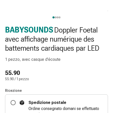
gola
Tosse
e
bronchite
Inalatori
BABYSOUNDS
Doppler Foetal
e
avec affichage numérique des
accessori
Detergente
battements cardiaques par LED
per
il
1 pezzo, avec casque d'écoute
naso
Tessuti
55.90
Raffreddore
55.90 / 1 pezzo
Cura
delle
Ricezione
ferite
e
Spedizione postale
delle
Ordine consegnato domani se effettuato
ustioni