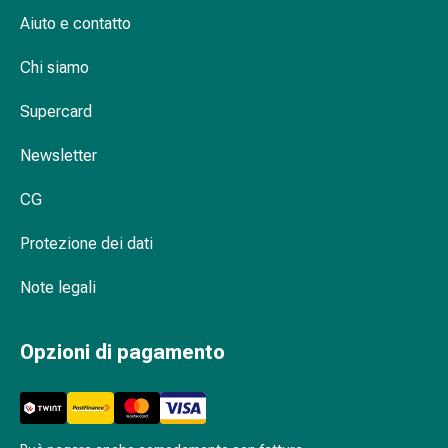
Orecchie
Aiuto e contatto
e
occhi
Chi siamo
Disturbi
Supercard
dell'orecchio
Cura
Newsletter
delle
orecchie
CG
Gocce
oculari
Protezione dei dati
Infiammazione
degli
Note legali
occhi
Bende
Opzioni di pagamento
per
gli
occhi
Igiene