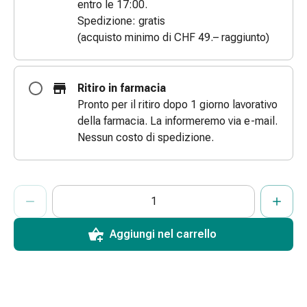
entro le 17:00.
Bende
Spedizione: gratis
elastiche
(acquisto minimo di CHF 49.– raggiunto)
Compresse
Medicazioni
per
Ritiro in farmacia
le
Pronto per il ritiro dopo 1 giorno lavorativo
dita
della farmacia. La informeremo via e-mail.
Bende
Nessun costo di spedizione.
di
fissaggio
Garza
ProductDetailPage.Aria.AddToCartQuantityControlInst
Indicare il numero di unità di questo articolo da aggiungere al c
Ha raggiunto la quantità massima ordinabile per questo articol
Al momento non abbiamo altre unità di questo articolo in mag
Bendaggi
compressivi
Medicazioni
Aggiungi nel carrello
Bende,
nastri
e
accessori