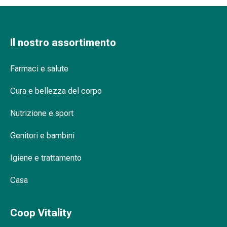
delle
ferite
Spray
Il nostro assortimento
per
ferite
Strisce
Farmaci e salute
e
adesivi
Cura e bellezza del corpo
per
Nutrizione e sport
la
chiusura
Genitori e bambini
delle
ferite
Igiene e trattamento
Unguento
per
Casa
il
tiraggio
Coop Vitality
Tamponi
medicali