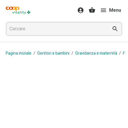
Farmaci
Menu
e
salute
Influenza
e
raffreddore
Pastiglie
Pagina iniziale
/
Genitori e bambini
/
Gravidanza e maternità
/
Pr
per
la
gola
Farmaci
per
l'influenza
e
il
raffreddore
Mal
di