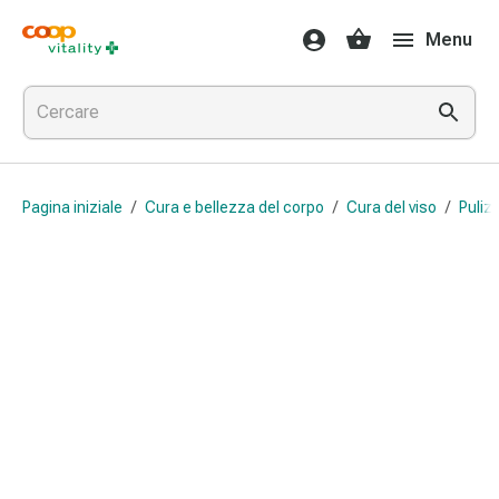
Farmaci
Menu
e
salute
Influenza
e
raffreddore
Pastiglie
Pagina iniziale
/
Cura e bellezza del corpo
/
Cura del viso
/
Pulizi
per
la
gola
Farmaci
per
l'influenza
e
il
raffreddore
Mal
di