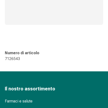
delle
ferite
Spray
per
ferite
Strisce
e
adesivi
per
Numero di articolo
la
7126543
chiusura
delle
ferite
Unguento
per
Il nostro assortimento
il
tiraggio
Tamponi
Farmaci e salute
medicali