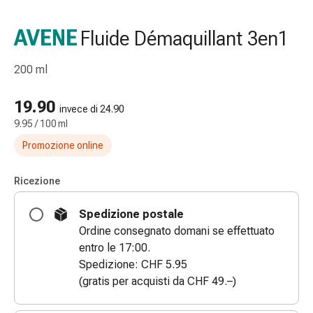
gola
Tosse
AVENE
Fluide Démaquillant 3en1
e
bronchite
200 ml
Inalatori
e
19.90
accessori
invece di 24.90
9.95 / 100 ml
Detergente
per
Promozione online
il
naso
Ricezione
Tessuti
Raffreddore
Spedizione postale
Cura
Ordine consegnato domani se effettuato
delle
entro le 17:00.
ferite
Spedizione: CHF 5.95
e
(gratis per acquisti da CHF 49.–)
delle
ustioni