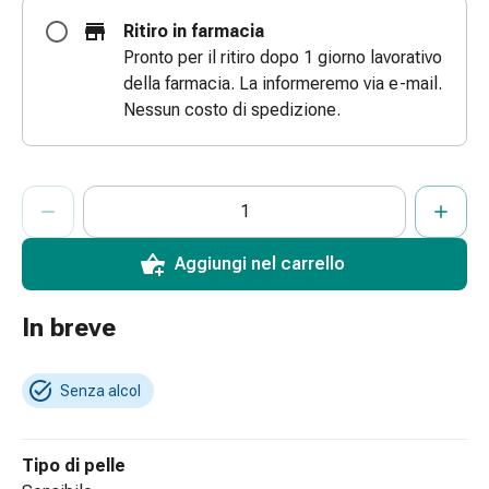
Bende
Ritiro in farmacia
elastiche
Pronto per il ritiro dopo 1 giorno lavorativo
Compresse
della farmacia. La informeremo via e-mail.
Medicazioni
Nessun costo di spedizione.
per
le
dita
ProductDetailPage.Aria.AddToCartQuantityControlInst
Indicare il numero di unità di questo articolo da aggiungere al c
Ha raggiunto la quantità massima ordinabile per questo articol
Al momento non abbiamo altre unità di questo articolo in mag
Bende
di
fissaggio
Aggiungi nel carrello
Garza
Bendaggi
In breve
compressivi
Medicazioni
Bende,
Senza alcol
nastri
e
Tipo di pelle
accessori