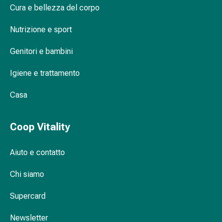
Cura e bellezza del corpo
Orecchie
e
Nutrizione e sport
occhi
Disturbi
Genitori e bambini
dell'orecchio
Cura
Igiene e trattamento
delle
orecchie
Casa
Gocce
oculari
Coop Vitality
Infiammazione
degli
occhi
Aiuto e contatto
Bende
Chi siamo
per
gli
Supercard
occhi
Igiene
Newsletter