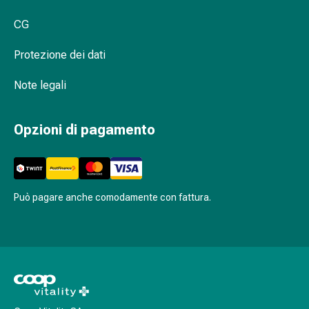
oculare
Cuore
CG
e
circolazione
Protezione dei dati
Terapia
cardiaca
Note legali
Calze
a
Opzioni di pagamento
compressione
Disturbi
circolatori
Cessazione
Può pagare anche comodamente con fattura.
del
fumo
Disturbi
venosi
Disturbi
del
nervo