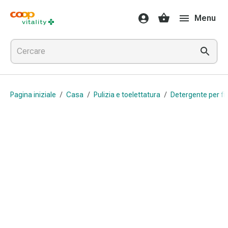
Farmaci
Menu
e
salute
Influenza
e
raffreddore
Pastiglie
Pagina iniziale
/
Casa
/
Pulizia e toelettatura
/
Detergente per fi
per
la
gola
Farmaci
per
l'influenza
e
il
raffreddore
Mal
di