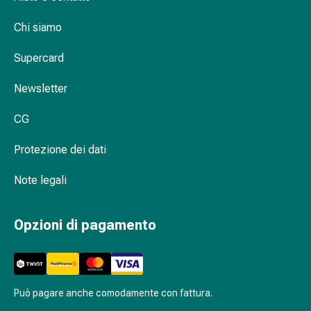
oculare
Cuore
Chi siamo
e
circolazione
Supercard
Terapia
cardiaca
Newsletter
Calze
a
CG
compressione
Protezione dei dati
Disturbi
circolatori
Note legali
Cessazione
del
fumo
Opzioni di pagamento
Disturbi
venosi
Disturbi
del
Può pagare anche comodamente con fattura.
nervo