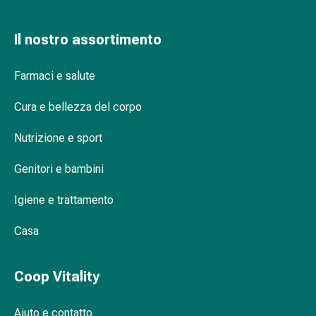
Orecchie
e
Il nostro assortimento
occhi
Disturbi
Farmaci e salute
dell'orecchio
Cura
Cura e bellezza del corpo
delle
orecchie
Nutrizione e sport
Gocce
oculari
Genitori e bambini
Infiammazione
degli
Igiene e trattamento
occhi
Casa
Bende
per
gli
Coop Vitality
occhi
Igiene
Aiuto e contatto