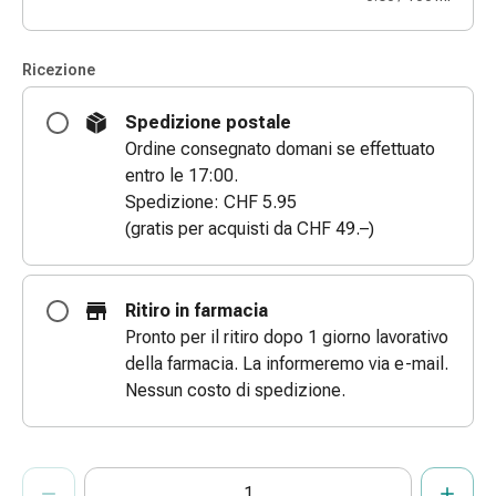
Bende
elastiche
Ricezione
Compresse
Medicazioni
Spedizione postale
per
Ordine consegnato domani se effettuato
le
entro le 17:00.
dita
Spedizione: CHF 5.95
Bende
(gratis per acquisti da CHF 49.–)
di
fissaggio
Garza
Ritiro in farmacia
Bendaggi
Pronto per il ritiro dopo 1 giorno lavorativo
compressivi
della farmacia. La informeremo via e-mail.
Medicazioni
Nessun costo di spedizione.
Bende,
nastri
e
ProductDetailPage.Aria.AddToCartQuantityControlInst
accessori
Indicare il numero di unità di questo articolo da aggiungere al c
Ha raggiunto la quantità massima ordinabile per questo articol
Al momento non abbiamo altre unità di questo articolo in mag