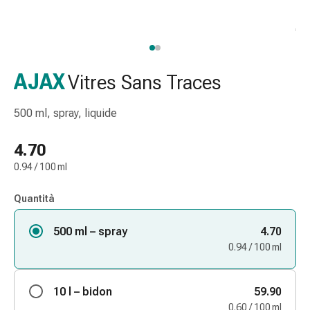
gola
Tosse
e
bronchite
Inalatori
AJAX
Vitres Sans Traces
e
accessori
500 ml, spray, liquide
Detergente
per
4.70
il
0.94 / 100 ml
naso
Tessuti
Quantità
Raffreddore
Cura
500 ml – spray
4.70
delle
0.94 / 100 ml
ferite
e
delle
10 l – bidon
59.90
ustioni
0.60 / 100 ml