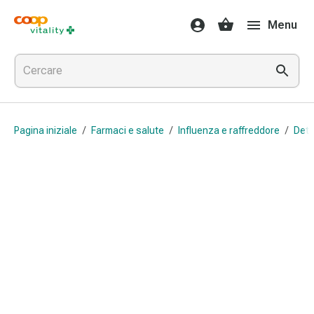
Farmaci
Menu
e
salute
Influenza
e
raffreddore
Pastiglie
Pagina iniziale
/
Farmaci e salute
/
Influenza e raffreddore
/
Dete
per
la
gola
Farmaci
per
l'influenza
e
il
raffreddore
Mal
di