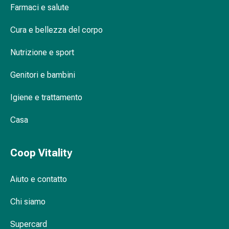
Farmaci e salute
Orecchie
e
Cura e bellezza del corpo
occhi
Disturbi
Nutrizione e sport
dell'orecchio
Cura
Genitori e bambini
delle
orecchie
Igiene e trattamento
Gocce
Casa
oculari
Infiammazione
degli
Coop Vitality
occhi
Bende
Aiuto e contatto
per
gli
Chi siamo
occhi
Igiene
Supercard