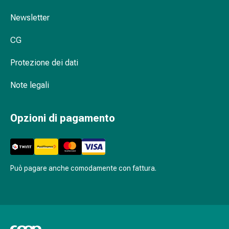
oculare
Cuore
Newsletter
e
circolazione
CG
Terapia
Protezione dei dati
cardiaca
Calze
Note legali
a
compressione
Disturbi
Opzioni di pagamento
circolatori
Cessazione
del
fumo
Può pagare anche comodamente con fattura.
Disturbi
venosi
Disturbi
del
nervo