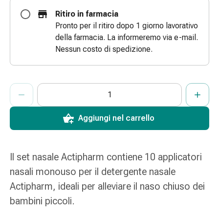
Bende
Ritiro in farmacia
elastiche
Pronto per il ritiro dopo 1 giorno lavorativo
Compresse
della farmacia. La informeremo via e-mail.
Medicazioni
Nessun costo di spedizione.
per
le
dita
ProductDetailPage.Aria.AddToCartQuantityControlInst
Indicare il numero di unità di questo articolo da aggiungere al c
Ha raggiunto la quantità massima ordinabile per questo articol
Al momento non abbiamo altre unità di questo articolo in mag
Bende
di
fissaggio
Aggiungi nel carrello
Garza
Bendaggi
compressivi
Il set nasale Actipharm contiene 10 applicatori
Medicazioni
nasali monouso per il detergente nasale
Bende,
Actipharm, ideali per alleviare il naso chiuso dei
nastri
e
bambini piccoli.
accessori