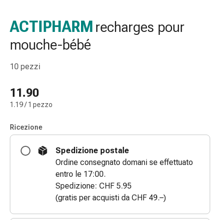
gola
Tosse
ACTIPHARM
recharges pour
e
mouche-bébé
bronchite
Inalatori
e
10 pezzi
accessori
Detergente
11.90
per
1.19 / 1 pezzo
il
naso
Ricezione
Tessuti
Raffreddore
Spedizione postale
Cura
Ordine consegnato domani se effettuato
delle
entro le 17:00.
ferite
Spedizione: CHF 5.95
e
(gratis per acquisti da CHF 49.–)
delle
ustioni