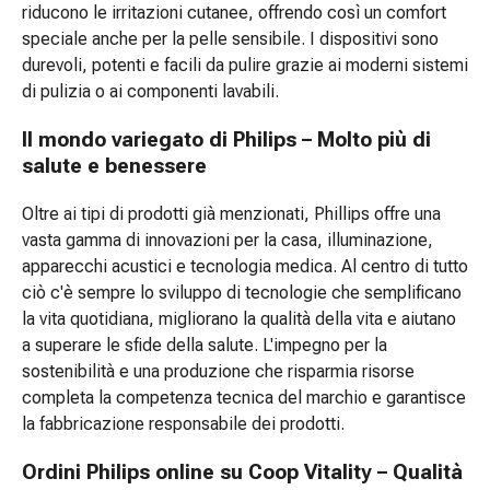
contro
riducono le irritazioni cutanee, offrendo così un comfort
zanzare
speciale anche per la pelle sensibile. I dispositivi sono
e
durevoli, potenti e facili da pulire grazie ai moderni sistemi
zecche
di pulizia o ai componenti lavabili.
Pinzette
per
Il mondo variegato di Philips – Molto più di
zecche
salute e benessere
Antiparassitario
Medicamenti
Oltre ai tipi di prodotti già menzionati, Phillips offre una
su
vasta gamma di innovazioni per la casa, illuminazione,
prescrizione
apparecchi acustici e tecnologia medica. Al centro di tutto
medica
ciò c'è sempre lo sviluppo di tecnologie che semplificano
Medicamenti
la vita quotidiana, migliorano la qualità della vita e aiutano
su
a superare le sfide della salute. L'impegno per la
prescrizione
sostenibilità e una produzione che risparmia risorse
medica
completa la competenza tecnica del marchio e garantisce
Disagi
la fabbricazione responsabile dei prodotti.
vaginali
Ordini Philips online su Coop Vitality – Qualità
Mestruazioni