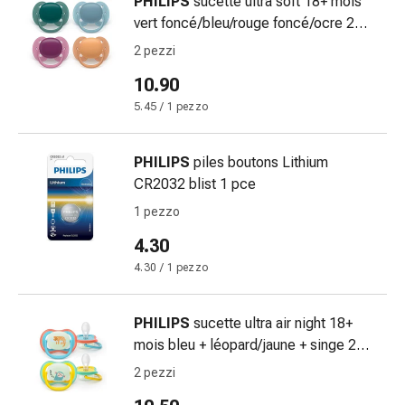
PHILIPS
sucette ultra soft 18+ mois
Gastrointestinale
vert foncé/bleu/rouge foncé/ocre 2
Diarrea
pce
2 pezzi
Emorroidi
Bruciore
10.90
di
5.45 / 1 pezzo
stomaco
Nausea
PHILIPS
piles boutons Lithium
e
CR2032 blist 1 pce
vomito
Digestione,
1 pezzo
gonfiore
4.30
e
4.30 / 1 pezzo
crampi
Costipazione
Trattamento
PHILIPS
sucette ultra air night 18+
medico
mois bleu + léopard/jaune + singe 2
della
pce
2 pezzi
pelle