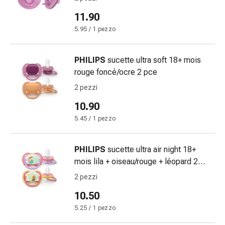
delle
11.90
ferite
Spray
5.95 / 1 pezzo
per
ferite
PHILIPS
sucette ultra soft 18+ mois
Strisce
rouge foncé/ocre 2 pce
e
2 pezzi
adesivi
per
10.90
la
5.45 / 1 pezzo
chiusura
delle
PHILIPS
sucette ultra air night 18+
ferite
mois lila + oiseau/rouge + léopard 2
Unguento
pce
per
2 pezzi
il
10.50
tiraggio
5.25 / 1 pezzo
Tamponi
medicali