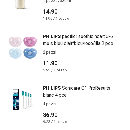
1 pezzo, 330ml
Bende
14.90
elastiche
Compresse
14.90 / 1 pezzo
Medicazioni
per
PHILIPS
pacifier soothie heart 0-6
le
mois bleu clair/bleu/rose/lila 2 pce
dita
2 pezzi
Bende
di
11.90
fissaggio
5.95 / 1 pezzo
Garza
Bendaggi
PHILIPS
Sonicare C1 ProResults
compressivi
blanc 4 pce
Medicazioni
Bende,
4 pezzi
nastri
36.90
e
9.23 / 1 pezzo
accessori