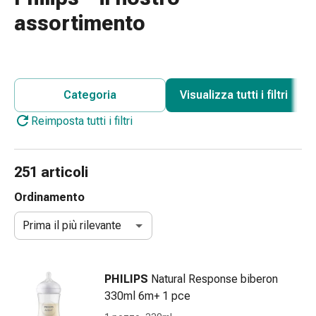
gola
assortimento
Tosse
e
bronchite
Inalatori
e
Categoria
Visualizza tutti i filtri
accessori
Reimposta tutti i filtri
Detergente
per
il
251 articoli
naso
Tessuti
Ordinamento
Raffreddore
Prima il più rilevante
Cura
delle
ferite
e
PHILIPS
Natural Response biberon
delle
330ml 6m+ 1 pce
ustioni