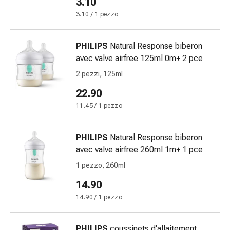
3.10
oculare
Cuore
3.10 / 1 pezzo
e
circolazione
PHILIPS
Natural Response biberon
Terapia
avec valve airfree 125ml 0m+ 2 pce
cardiaca
2 pezzi, 125ml
Calze
a
22.90
compressione
11.45 / 1 pezzo
Disturbi
circolatori
Cessazione
PHILIPS
Natural Response biberon
del
avec valve airfree 260ml 1m+ 1 pce
fumo
1 pezzo, 260ml
Disturbi
14.90
venosi
Coagulazione
14.90 / 1 pezzo
del
sangue
PHILIPS
coussinets d'allaitement