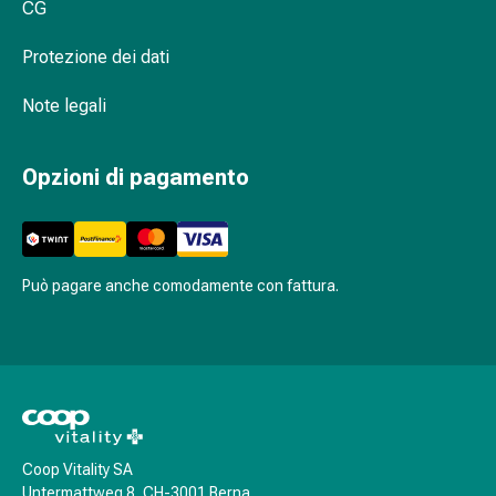
dei
CG
capelli
Problemi
Protezione dei dati
del
Note legali
cuoio
capelluto
Pidocchi
Opzioni di pagamento
Cura
e
bellezza
del
Può pagare anche comodamente con fattura.
corpo
Cura
del
viso
Cura
degli
occhi
Coop Vitality SA
Scrub
Untermattweg 8, CH-3001 Berna