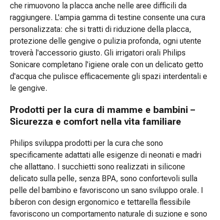
Stress
che rimuovono la placca anche nelle aree difficili da
e
raggiungere. L'ampia gamma di testine consente una cura
sonno
personalizzata: che si tratti di riduzione della placca,
Agenti
protezione delle gengive o pulizia profonda, ogni utente
calmanti
troverà l'accessorio giusto. Gli irrigatori orali Philips
Sbalzi
Sonicare completano l'igiene orale con un delicato getto
d'umore
d'acqua che pulisce efficacemente gli spazi interdentali e
Disturbi
le gengive.
del
Prodotti per la cura di mamme e bambini –
sonno
Sicurezza e comfort nella vita familiare
Roncopatia
(Russare)
Philips sviluppa prodotti per la cura che sono
Tratto
specificamente adattati alle esigenze di neonati e madri
respiratorio
che allattano. I succhietti sono realizzati in silicone
Farmaci
delicato sulla pelle, senza BPA, sono confortevoli sulla
per
pelle del bambino e favoriscono un sano sviluppo orale. I
il
biberon con design ergonomico e tettarella flessibile
naso
favoriscono un comportamento naturale di suzione e sono
Disturbi