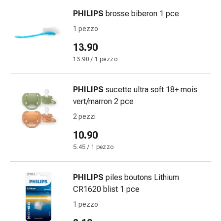
Orecchie
PHILIPS
brosse biberon 1 pce
e
1 pezzo
occhi
Disturbi
13.90
dell'orecchio
13.90 / 1 pezzo
Cura
delle
PHILIPS
sucette ultra soft 18+ mois
orecchie
vert/marron 2 pce
Gocce
oculari
2 pezzi
Infiammazione
10.90
degli
5.45 / 1 pezzo
occhi
Bende
per
PHILIPS
piles boutons Lithium
gli
CR1620 blist 1 pce
occhi
1 pezzo
Igiene