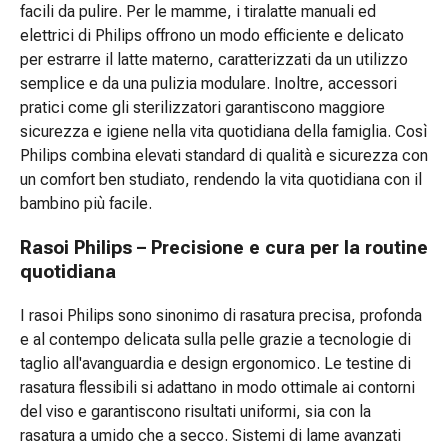
facili da pulire. Per le mamme, i tiralatte manuali ed
respiratori
elettrici di Philips offrono un modo efficiente e delicato
Infezioni
per estrarre il latte materno, caratterizzati da un utilizzo
Varicella
semplice e da una pulizia modulare. Inoltre, accessori
Malattie
pratici come gli sterilizzatori garantiscono maggiore
neurologiche
sicurezza e igiene nella vita quotidiana della famiglia. Così
Sensazione
Philips combina elevati standard di qualità e sicurezza con
di
un comfort ben studiato, rendendo la vita quotidiana con il
vertigini
bambino più facile.
Metabolismo
Osteoporosi
Rasoi Philips – Precisione e cura per la routine
Immunosoppressori
quotidiana
Protezione
e
I rasoi Philips sono sinonimo di rasatura precisa, profonda
prodotti
e al contempo delicata sulla pelle grazie a tecnologie di
contro
taglio all'avanguardia e design ergonomico. Le testine di
gli
rasatura flessibili si adattano in modo ottimale ai contorni
insetti
del viso e garantiscono risultati uniformi, sia con la
Protezione
rasatura a umido che a secco. Sistemi di lame avanzati