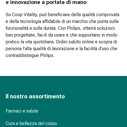
e innovazione a portata di mano
Menopausa
Infezione
Su Coop Vitality, può beneficiare della qualità comprovata
vaginale
e della tecnologia affidabile di un marchio che punta sulla
Salute
funzionalità e sulla durata. Con Philips, otterrà soluzioni
vaginale
ben progettate, facili da usare e che supportano in modo
Vitamine
pratico la vita quotidiana. Ordini subito online e scopra di
e
persona l'alta qualità di lavorazione e la facilità d'uso che
minerali
contraddistingue Philips.
Vitamine
Minerali
Preparazioni
combinate
Salute
orale
Il nostro assortimento
e
dentale
Farmaci e salute
Profilassi
della
Cura e bellezza del corpo
carie