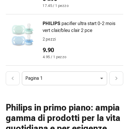
Omeopatia
17.45 / 1 pezzo
Fitoterapia
Sale
PHILIPS
pacifier ultra start 0-2 mois
di
vert clair/bleu clair 2 pce
Schüssler
2 pezzi
Spagirici
Antroposofico
9.90
Rene,
4.95 / 1 pezzo
vescica,
prostata
Disturbi
Pagina 1
urinari
Prostata
Disturbi
ai
Philips in primo piano: ampia
reni
gamma di prodotti per la vita
e
alla
quotidiana e per esigenze