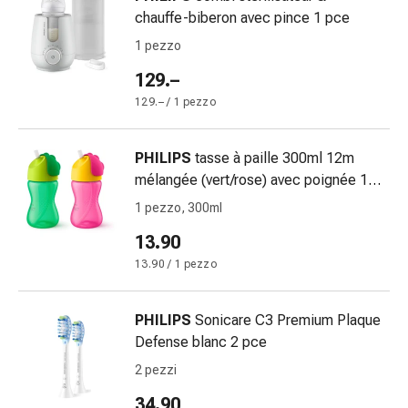
impura
chauffe-biberon avec pince 1 pce
Vesciche
1 pezzo
da
febbre
129.–
Sfogo
129.– / 1 pezzo
Acne
Rimedi
PHILIPS
tasse à paille 300ml 12m
naturali
mélangée (vert/rose) avec poignée 1
Terapia
pce
con
1 pezzo, 300ml
i
13.90
fiori
13.90 / 1 pezzo
di
Bach
La
PHILIPS
Sonicare C3 Premium Plaque
terapia
Defense blanc 2 pce
delle
2 pezzi
gemme
34.90
vegetali