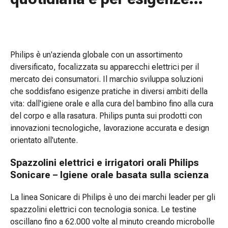
vescica
specifiche
Dolore
e
febbre
Mal
Philips è un'azienda globale con un assortimento
di
diversificato, focalizzata su apparecchi elettrici per il
testa
mercato dei consumatori. Il marchio sviluppa soluzioni
ed
che soddisfano esigenze pratiche in diversi ambiti della
emicrania
vita: dall'igiene orale e alla cura del bambino fino alla cura
Dolori
del corpo e alla rasatura. Philips punta sui prodotti con
muscolari
innovazioni tecnologiche, lavorazione accurata e design
e
orientato all'utente.
articolari
Antidolorifici
Spazzolini elettrici e irrigatori orali Philips
Trattamento
Sonicare – Igiene orale basata sulla scienza
del
dolore
La linea Sonicare di Philips è uno dei marchi leader per gli
Raffreddamento
spazzolini elettrici con tecnologia sonica. Le testine
Riscaldamento
oscillano fino a 62.000 volte al minuto creando microbolle