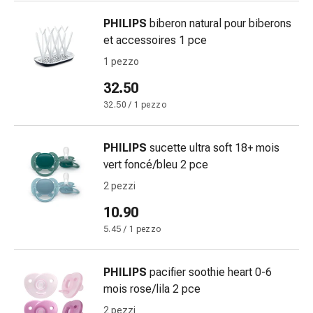
Medicazioni
e
PHILIPS
biberon natural pour biberons
reti
et accessoires 1 pce
tubolari
1 pezzo
Materiali
di
32.50
medicazione
32.50 / 1 pezzo
Ustioni
e
PHILIPS
sucette ultra soft 18+ mois
scottature
vert foncé/bleu 2 pce
Kit
per
2 pezzi
il
10.90
cambio
5.45 / 1 pezzo
della
medicazione
Medicazioni
PHILIPS
pacifier soothie heart 0-6
adesive
mois rose/lila 2 pce
Trattamento
2 pezzi