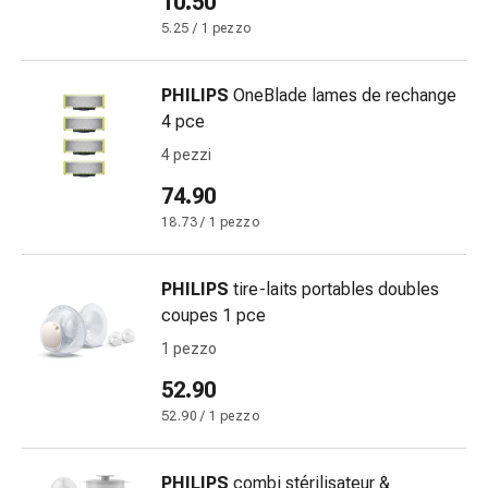
10.50
Eczema
e
5.25 / 1 pezzo
prurito
Calli
PHILIPS
OneBlade lames de rechange
e
4 pce
verruche
4 pezzi
Micosi
di
74.90
unghie
18.73 / 1 pezzo
e
piedi
PHILIPS
tire-laits portables doubles
Trattamento
coupes 1 pce
delle
cicatrici
1 pezzo
Pelle
52.90
secca
52.90 / 1 pezzo
Sudorazione
patologica
Pelle
PHILIPS
combi stérilisateur &