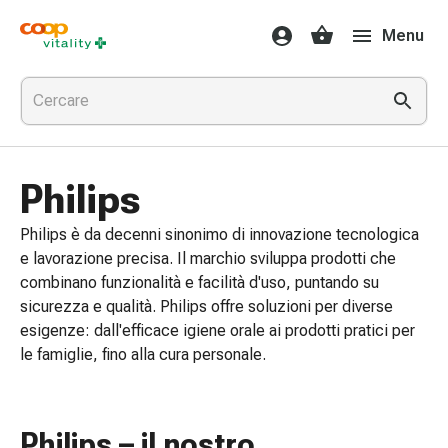
Farmaci
Menu
e
salute
Influenza
e
raffreddore
Pastiglie
Philips
per
la
Philips è da decenni sinonimo di innovazione tecnologica
gola
e lavorazione precisa. Il marchio sviluppa prodotti che
Farmaci
combinano funzionalità e facilità d'uso, puntando su
per
sicurezza e qualità. Philips offre soluzioni per diverse
l'influenza
esigenze: dall'efficace igiene orale ai prodotti pratici per
e
le famiglie, fino alla cura personale.
il
raffreddore
Mal
di
Philips – il nostro