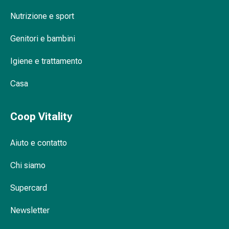
Bocca
Nutrizione e sport
secca
(xerostomia)
Genitori e bambini
Antisettici
cavo
Igiene e trattamento
orale
Afte
Casa
e
infiammazioni
Coop Vitality
della
bocca
Aiuto e contatto
Trattamento
per
Chi siamo
capelli
Preparati
Supercard
per
la
Newsletter
caduta