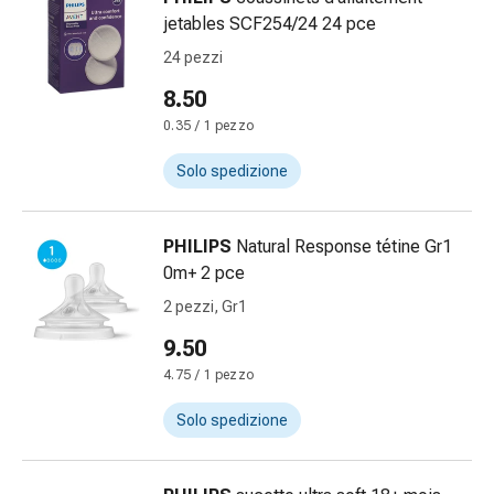
Disturbi
jetables SCF254/24 24 pce
del
24 pezzi
nervo
cardiaco
8.50
Disturbi
0.35 / 1 pezzo
della
memoria
Solo spedizione
e
della
PHILIPS
Natural Response tétine Gr1
concentrazione
0m+ 2 pce
Allergie
e
2 pezzi, Gr1
febbre
9.50
da
4.75 / 1 pezzo
fieno
Antiallergico
Solo spedizione
La
pelle
Naso